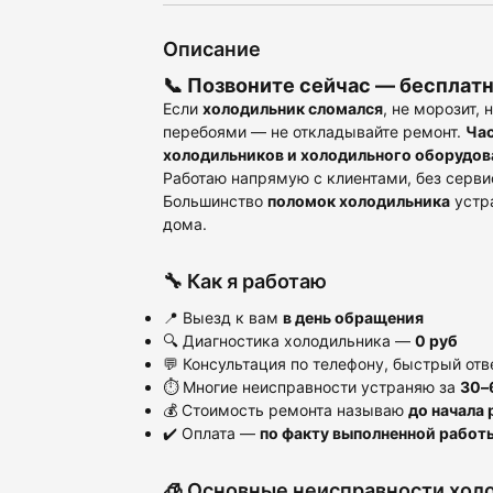
Описание
📞 Позвоните сейчас —
бесплатн
Если
холодильник сломался
, не морозит, 
перебоями — не откладывайте ремонт.
Час
холодильников и холодильного оборудов
Работаю напрямую с клиентами, без серви
Большинство
поломок холодильника
устра
дома.
🔧 Как я работаю
📍 Выезд к вам
в день обращения
🔍 Диагностика холодильника —
0 руб
💬 Консультация по телефону, быстрый отв
⏱ Многие неисправности устраняю за
30–
💰 Стоимость ремонта называю
до начала 
✔️ Оплата —
по факту выполненной работ
🧊 Основные неисправности хол