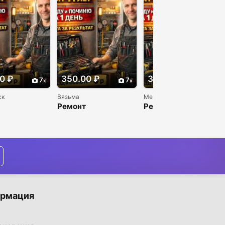
0 ₽
350.00 ₽
350.00 ₽
7
7
7
ск
Вязьма
Мегион
Ремонт
Ремонт
льников и
холодильников и
холодильников и
льников
морозильников
морозильников
го
недорого
недорого
рмация