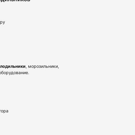
уру
олодильники
, морозильники,
оборудование.
тора