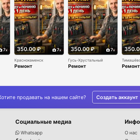
350.00 ₽
350.00 ₽
350.0
7
7
7
Краснокаменск
Гусь-Хрустальный
Тимашёв
Ремонт
Ремонт
Ремонт
и
холодильников и
холодильников и
холоди
морозильников
морозильников
морози
недорого
недорого
недоро
Хотите продавать на нашем сайте?
Создать аккаунт
Социальные медиа
Инфо
Whatsapp
О нас