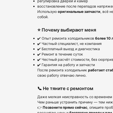
регулировка дверей и камер
восстановление после перепадов напряже
Использую
оригинальные запчасти
, всё 
собой.
⭐ Почему выбирают меня
✔️ Опыт ремонта холодильников
более 10 
✔️ Частный специалист, не компания
✔️ Бесплатный выезд и диагностика
✔️ Ремонт в течение суток
✔️ Честный расчёт стоимости, без сюрпри
✔️ Гарантия на работу и запчасти
После ремонта холодильник
работает ста
свою работу отвечаю лично.
📞 Не тяните с ремонтом
Даже мелкая неисправность со временем п
Чем раньше устранить причину — тем ниже
👉
Позвоните прямо сейчас
, опишите про
рассчитаю цену и
бесплатно приеду к вам