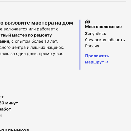
о вызовите мастера на дом
Местоположение
не включается или работает с
Жигулёвск
тный мастер по ремонту
Самарская область
ания
, с опытом более 10 лет.
Россия
сного центра и лишних наценок.
няю за один день, прямо у вас
Проложить
маршрут →
ет
60 минут
работ
ы
одильников