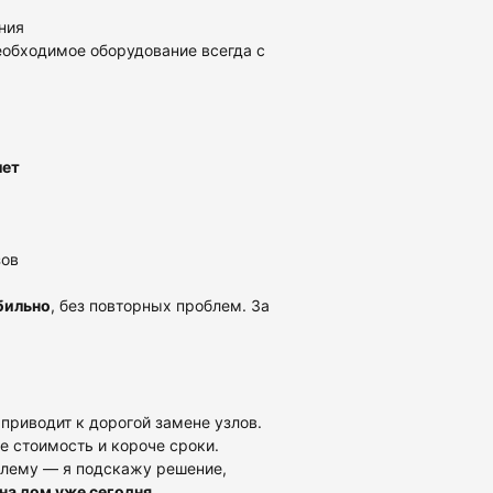
ния
необходимое оборудование всегда с
лет
зов
бильно
, без повторных проблем. За
риводит к дорогой замене узлов.
 стоимость и короче сроки.
блему — я подскажу решение,
 на дом уже сегодня
.