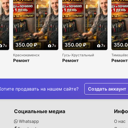
350.00 ₽
350.00 ₽
350.0
7
7
7
Краснокаменск
Гусь-Хрустальный
Тимашёв
Ремонт
Ремонт
Ремонт
и
холодильников и
холодильников и
холоди
морозильников
морозильников
морози
недорого
недорого
недоро
Хотите продавать на нашем сайте?
Создать аккаунт
Социальные медиа
Инфо
Whatsapp
О нас