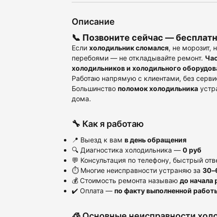
Описание
📞 Позвоните сейчас —
бесплатн
Если
холодильник сломался
, не морозит, 
перебоями — не откладывайте ремонт.
Час
холодильников и холодильного оборудов
Работаю напрямую с клиентами, без серви
Большинство
поломок холодильника
устра
дома.
🔧 Как я работаю
📍 Выезд к вам
в день обращения
🔍 Диагностика холодильника —
0 руб
💬 Консультация по телефону, быстрый отв
⏱ Многие неисправности устраняю за
30–
💰 Стоимость ремонта называю
до начала 
✔️ Оплата —
по факту выполненной работ
🧊 Основные неисправности хол