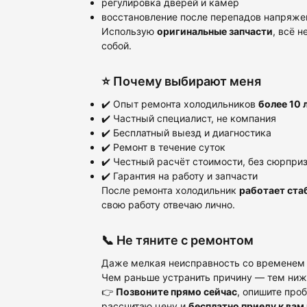
регулировка дверей и камер
восстановление после перепадов напряже
Использую
оригинальные запчасти
, всё 
собой.
⭐ Почему выбирают меня
✔️ Опыт ремонта холодильников
более 10 
✔️ Частный специалист, не компания
✔️ Бесплатный выезд и диагностика
✔️ Ремонт в течение суток
✔️ Честный расчёт стоимости, без сюрпри
✔️ Гарантия на работу и запчасти
После ремонта холодильник
работает ста
свою работу отвечаю лично.
📞 Не тяните с ремонтом
Даже мелкая неисправность со временем п
Чем раньше устранить причину — тем ниже
👉
Позвоните прямо сейчас
, опишите про
рассчитаю цену и
бесплатно приеду к вам