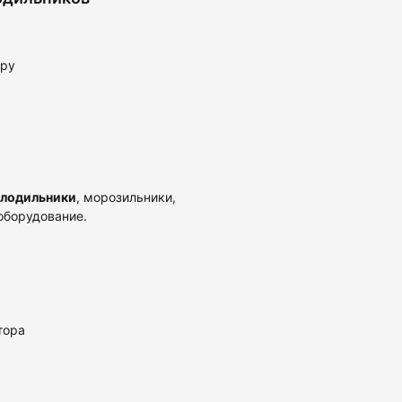
уру
олодильники
, морозильники,
оборудование.
тора