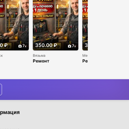
0 ₽
350.00 ₽
350.00 ₽
7
7
7
ск
Вязьма
Мегион
Ремонт
Ремонт
льников и
холодильников и
холодильников и
льников
морозильников
морозильников
го
недорого
недорого
рмация