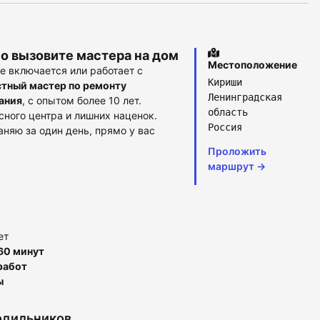
о вызовите мастера на дом
Местоположение
не включается или работает с
Кириши
тный мастер по ремонту
Ленинградская
ания
, с опытом более 10 лет.
область
сного центра и лишних наценок.
Россия
няю за один день, прямо у вас
Проложить
маршрут →
ет
60 минут
работ
ы
одильников