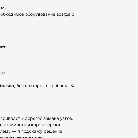
ния
необходимое оборудование всегда с
лет
зов
бильно
, без повторных проблем. За
риводит к дорогой замене узлов.
 стоимость и короче сроки.
блему — я подскажу решение,
 на дом уже сегодня
.