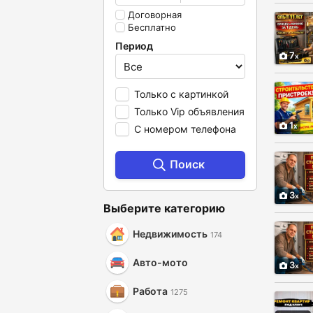
Договорная
Бесплатно
Период
7
Только с картинкой
Только Vip объявления
1
С номером телефона
Поиск
3
Выберите категорию
Недвижимость
174
Авто-мото
3
Работа
1275