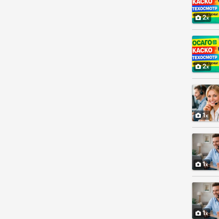
2
2
1
1
1