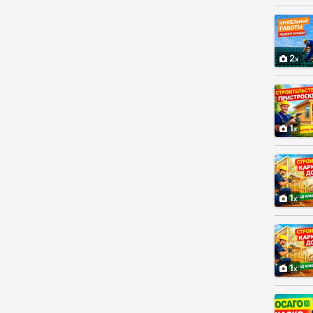
2
1
1
1