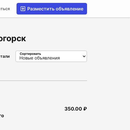
Разместить объявление
аться
огорск
Сортировать
тали
350.00 ₽
го