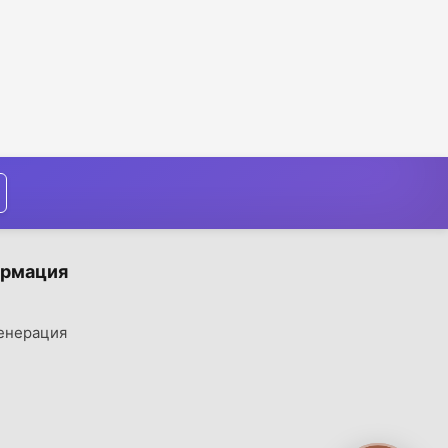
рмация
енерация