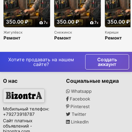
350.00 ₽
350.00 ₽
350.00 ₽
7
7
Жигулёвск
Снежинск
Кириши
Ремонт
Ремонт
Ремонт
холодильников и
холодильников и
холодильни
морозильников
морозильников
морозильни
недорого
недорого
недорого
Хотите продавать на нашем
Создать
сайте?
аккаунт
О нас
Социальные медиа
Whatsapp
Facebook
Pinterest
Мобильный телефон:
+79273918787
Twitter
Сайт платных
LinkedIn
объявлений -
bizontra.com