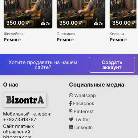
350.00 ₽
350.00 ₽
350.00 ₽
7
7
Жигулёвск
Снежинск
Кириши
Ремонт
Ремонт
Ремонт
холодильников и
холодильников и
холодильни
морозильников
морозильников
морозильни
недорого
недорого
недорого
Хотите продавать на нашем
Создать
сайте?
аккаунт
О нас
Социальные медиа
Whatsapp
Facebook
Pinterest
Мобильный телефон:
+79273918787
Twitter
Сайт платных
LinkedIn
объявлений -
bizontra.com