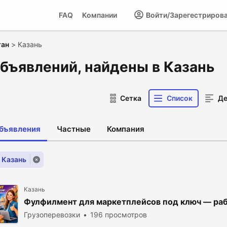
FAQ
Компании
Войти/Зарегестриров
тан
>
Казань
объявлений, найдены в Казань
Сетка
Список
Де
объявления
Частные
Компания
 Казань
Казань
Фулфилмент для маркетплейсов под ключ — раб
Грузоперевозки
196 просмотров