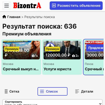
Разместить объявление
Главная
>
Результаты поиска
Результат поиска: 636
Премиум объявления
Предложе
Премиум
Премиум
Премиум
9999998.00
₽
120000.00 ₽
3000.00 
1
2
Москва
Москва
Пенза
Срочный выкуп недвижимости
Услуги юриста
Сетка
Список
Детали
Сортировать