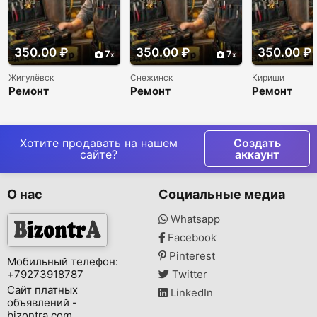
350.00 ₽
350.00 ₽
350.00 ₽
7
7
Жигулёвск
Снежинск
Кириши
Ремонт
Ремонт
Ремонт
холодильников и
холодильников и
холодильни
морозильников
морозильников
морозильни
недорого
недорого
недорого
Хотите продавать на нашем
Создать
сайте?
аккаунт
О нас
Социальные медиа
Whatsapp
Facebook
Pinterest
Мобильный телефон:
+79273918787
Twitter
Сайт платных
LinkedIn
объявлений -
bizontra.com