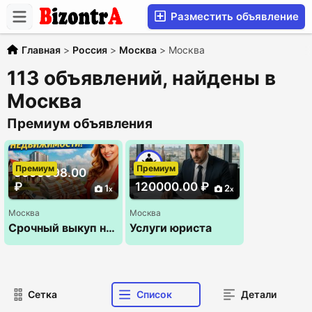
Разместить объявление
Главная
>
Россия
>
Москва
>
Москва
113 объявлений, найдены в
Москва
Премиум объявления
Премиум
Премиум
9999998.00
₽
120000.00 ₽
1
2
Москва
Москва
Срочный выкуп недвижимости
Услуги юриста
Сетка
Список
Детали