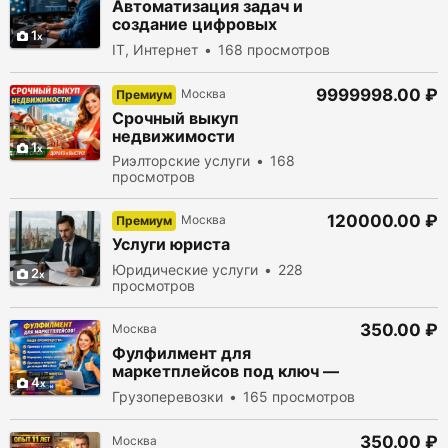
Автоматизация задач и
создание цифровых
1
помощников
IT, Интернет
168 просмотров
9999998.00 ₽
Москва
Премиум
Срочный выкуп
недвижимости
1
Риэлторские услуги
168
просмотров
120000.00 ₽
Москва
Премиум
Услуги юриста
Юридические услуги
228
2
просмотров
350.00 ₽
Москва
Фулфилмент для
маркетплейсов под ключ —
4
работаем на результат
Грузоперевозки
165 просмотров
350.00 ₽
Москва