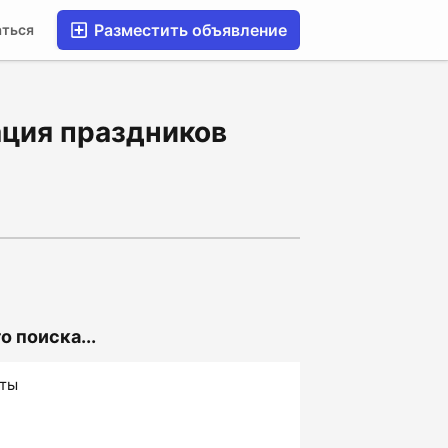
Разместить объявление
аться
ация праздников
 поиска...
аты