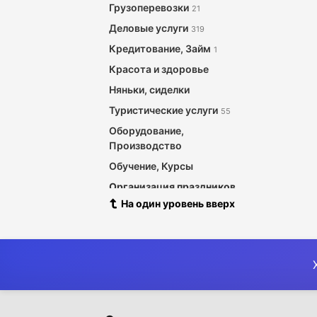
Грузоперевозки
21
Деловые услуги
319
Кредитование, Займ
1
Красота и здоровье
Няньки, сиделки
Туристические услуги
55
Оборудование,
Производство
Обучение, Курсы
Организация праздников
На один уровень вверх
Охрана и безопасность
Уход за животными
Питание, Обеды с доставкой
Прокат товаров
Регистрация, ликвидация
фирм