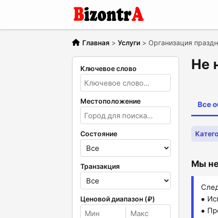
Главная
>
Услуги
>
Организация празд
Не 
Ключевое слово
Местоположение
Все 
Состояние
Катего
Мы не
Транзакция
След
Ис
Ценовой диапазон (₽)
Пр