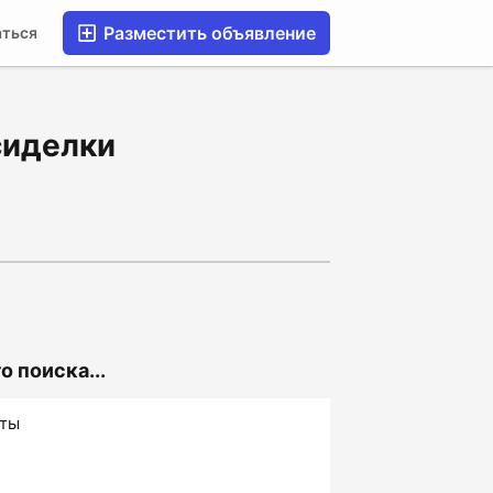
Разместить объявление
аться
сиделки
 поиска...
аты