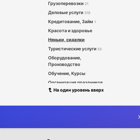
Грузоперевозки
21
Деловые услуги
319
Кредитование, Займ
1
Красота и здоровье
Няньки, сиделки
Туристические услуги
55
Оборудование,
Производство
Обучение, Курсы
Организация праздников
На один уровень вверх
Охрана и безопасность
Уход за животными
Питание, Обеды с доставкой
Прокат товаров
Регистрация, ликвидация
фирм